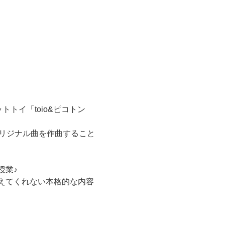
トイ「toio&ピコトン
リジナル曲を作曲すること
授業♪
えてくれない本格的な内容