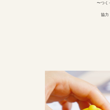
〜つく
協力