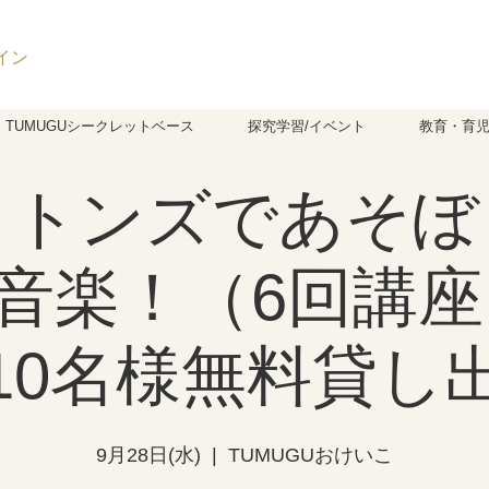
イン
TUMUGUシークレットベース
探究学習/イベント
教育・育
コトンズであそぼ
音楽！（6回講座
10名様無料貸し
9月28日(水)
  |  
TUMUGUおけいこ