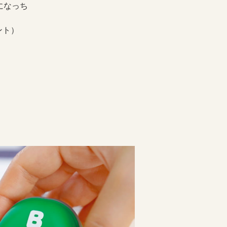
になっち
ント）