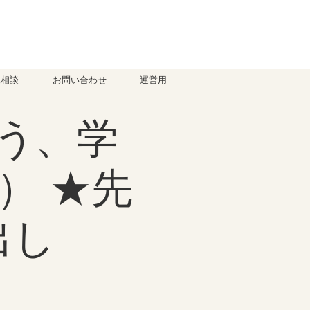
児相談
お問い合わせ
運営用
う、学
） ★先
出し