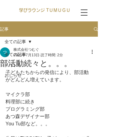
学びラウンジ TＵＭＵＧＵ
記事
全ての記事
株式会社つむぐ
全ての記事
2021年7月13日
読了時間: 2分
部活動続々と。。。
イベント
子どもたちからの発信により、部活動
おしらせ
がどんどん増えています。
マイクラ部
料理部に続き
プログラミング部
あつ森デザイナー部
You Tu部など。。。