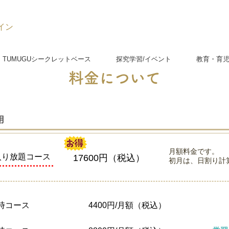
イン
TUMUGUシークレットベース
探究学習/イベント
教育・育
料金について
用
月額料金です。
入り放題コース
​17600円（税込）
初月は、日割り計
8時コース
4400円/月額（税込）