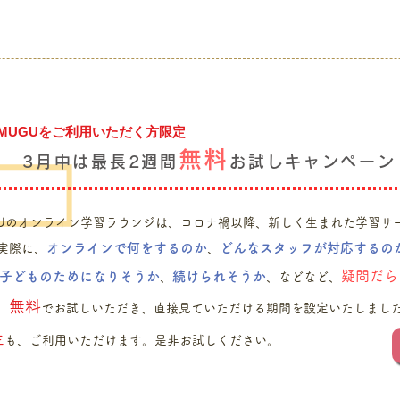
UMUGUをご利用いただく方限定
無料
3月中は最長2週間
お試しキャンペーン
GUのオンライン学習ラウンジは、コロナ禍以降、新しく生まれた学習サ
オンラインで何をするのか
どんなスタッフが対応するの
実際に、
、
疑問だら
子どものためになりそうか
続けられそうか
、
、などなど、
無料
、
でお試しいただき、直接見ていただける期間を設定いたしまし
生
も、ご利用いただけます。是非お試しください。