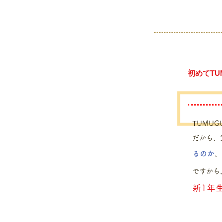
初めてT
TUMU
だから、
るのか
、
ですから
​新1年