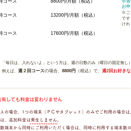
​学
8時コース
8800円/月額（税込）
お申
※ご
8時コース
13200円/月額（税込）
です
けれ
8時コース
17600円/月額（税込）
「毎日は、入れないよ」という方は、週の日数のみ（曜日の固定無し
週２回コース
の場合、
8800円
（税込）で、
週2回お好きな
例えば、
共有しても料金は変わりません
スの場合、1つの端末（ＰＣやタブレット）のみでご利用の場合は
は、追加料金は発生しません。
数端末から同時にご利用いただく場合は、同時に利用する端末数