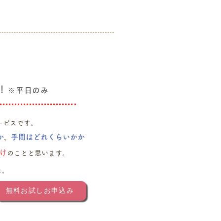
！
※平日のみ
ービスです。
か
手間はどれくらいかか
、
け
のことと思います。
た。
無料お試しお申込み