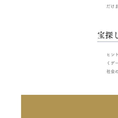
だけ
宝探
ヒント
くゲ
​社