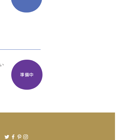
い
準備中