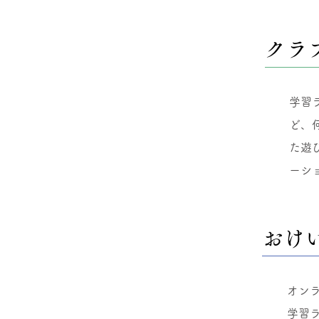
クラ
学習
ど、
た遊
ーシ
おけ
オン
​学