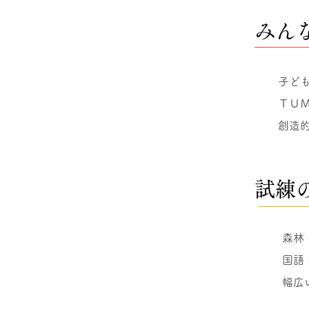
みん
子ど
ＴＵ
創造
試練
森林
国語
​幅