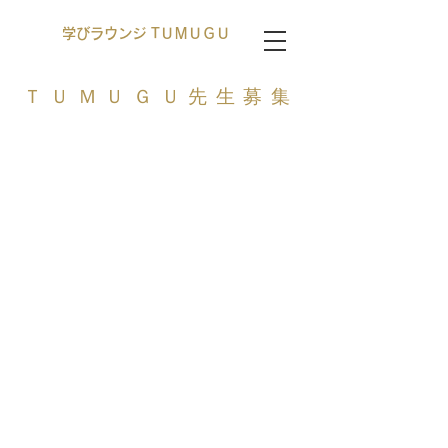
学びラウンジ TＵＭＵＧＵ
​ＴＵＭＵＧＵ先生募集
​教えられることを
教えて下さい
どんな質問にも即座に答えてください！
とは、いいません。誰しも得意不得意は
ありますし、問題によっては即興で教え
られないこともあります。
教えられることだけでＯＫです。子ども
の成長のため、先生の知恵をお貸しくだ
さい。