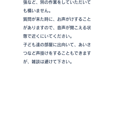
強など、別の
作業をしていただいて
も構いません。
質問が来た時に、お声がけすること
がありますので、音声が
聞こえる状
態で近くにいてください。
子ども達の部屋に出向いて、あいさ
つなど声掛けをすることもできます
が、雑談は避けて下さい。
質問したい子が現れたら、受付か
ら、先生に声をかけます。
質問応対ＯＫの状況な
ら、質問対応
をお願いします。
ＺＯＯＭでのオンライン指導です。
音声と画像ありの状態で指導してく
ださい。