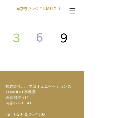
学びラウンジ TＵＭＵＧＵ
３
6
9
株式会社ハップコミュニケーションズ
​TUMUGU 事務局
東京都渋谷区
渋谷3-1-9・4Ｆ
Tel:
050-3526-4192